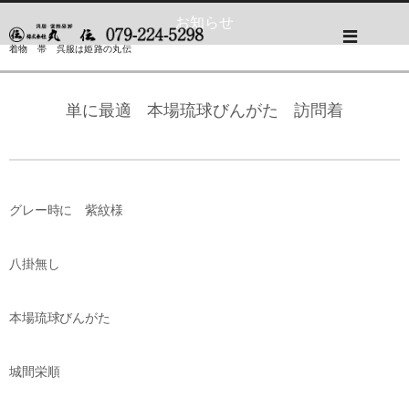
お知らせ
着物 帯 呉服は姫路の丸伝
単に最適 本場琉球びんがた 訪問着
グレー時に 紫紋様
八掛無し
本場琉球びんがた
城間栄順