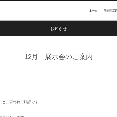
ホーム
期間限定
お知らせ
12月 展示会のご案内
。と、言われて好評です