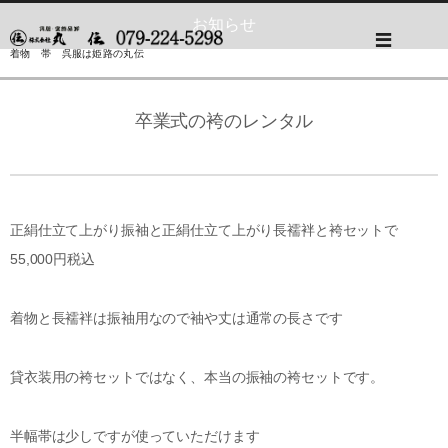
お知らせ
着物 帯 呉服は姫路の丸伝
卒業式の袴のレンタル
正絹仕立て上がり振袖と正絹仕立て上がり長襦袢と袴セットで
55,000円税込
着物と長襦袢は振袖用なので袖や丈は通常の長さです
貸衣装用の袴セットではなく、本当の振袖の袴セットです。
半幅帯は少しですが使っていただけます